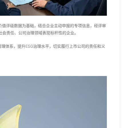
易董价值评级数据为基础，结合企业主动申报的专项信息，经评审
社会责任、公司治理领域表现标杆性的企业。
管理体系，提升ESG治理水平，切实履行上市公司的责任和义