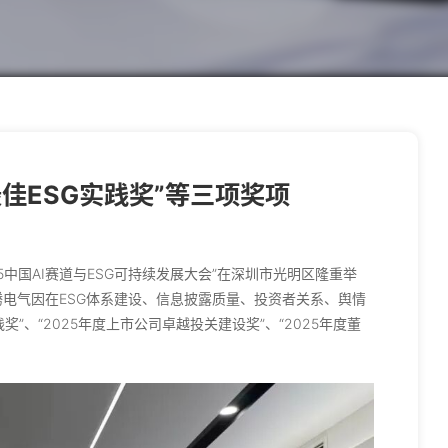
佳ESG实践奖”等三项奖项
中国AI赛道与ESG可持续发展大会”在深圳市光明区隆重举
腾电气因在ESG体系建设、信息披露质量、投资者关系、舆情
奖”、“2025年度上市公司卓越投关建设奖”、“2025年度董