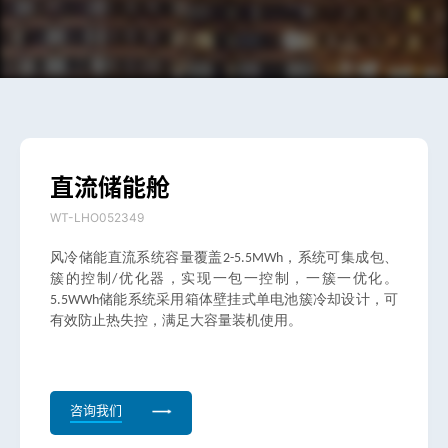
直
流
储
能
舱
WT-LHO052349
风冷储能直流系统容量覆盖2-5.5MWh，系统可集成包、
簇的控制/优化器，实现一包一控制，一簇一优化。
5.5WWh储能系统采用箱体壁挂式单电池簇冷却设计，可
有效防止热失控，满足大容量装机使用。
咨询我们