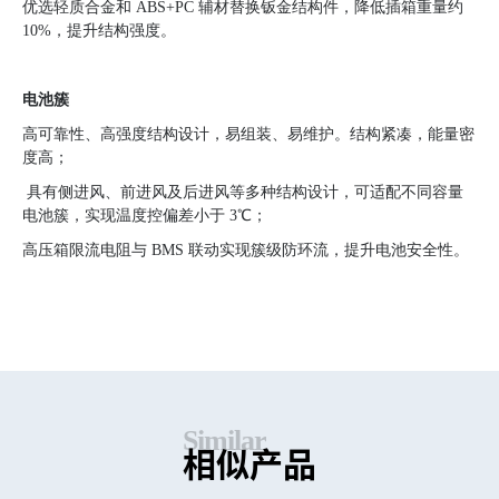
优选轻质合金和 ABS+PC 辅材替换钣金结构件，降低插箱重量约
10%，提升结构强度。
电池簇
高可靠性、高强度结构设计，易组装、易维护。结构紧凑，能量密
度高；
具有侧进风、前进风及后进风等多种结构设计，可适配不同容量
电池簇，实现温度控偏差小于 3℃；
高压箱限流电阻与 BMS 联动实现簇级防环流，提升电池安全性。
S
i
m
i
l
a
r
相
似
产
品