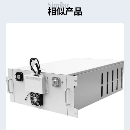
S
i
m
i
l
a
r
相
似
产
品