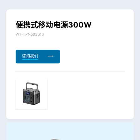
便
携
式
移
动
电
源
3
0
0
W
WT-TPN583616
咨询我们