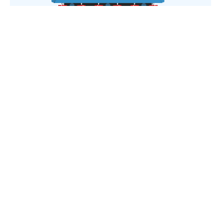
Wetrans环氧浇注干式变压器
了解详情